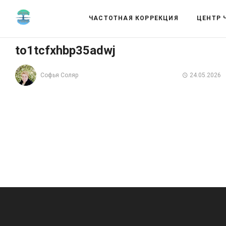
ЧАСТОТНАЯ КОРРЕКЦИЯ
ЦЕНТР 
to1tcfxhbp35adwj
Софья Соляр
24.05.2026