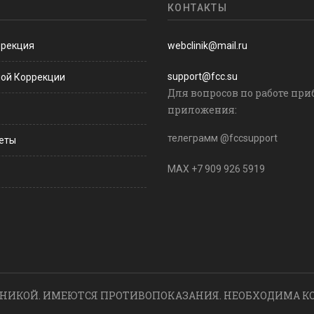
КОНТАКТЫ
ррекция
webclinik@mail.ru
support@fcc.su
ной Коррекции
Для вопросов по работе при
приложения:
телеграмм @fccsupport
веты
MAX +7 909 926 5919
НИКОЙ. ИМЕЮТСЯ ПРОТИВОПОКАЗАНИЯ. НЕОБХОДИМА К