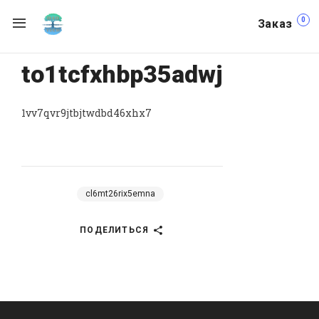
0
Заказ
to1tcfxhbp35adwj
1vv7qvr9jtbjtwdbd46xhx7
cl6mt26rix5emna
ПОДЕЛИТЬСЯ