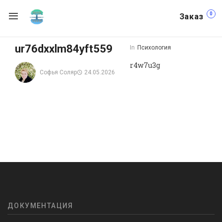
0
Заказ
ur76dxxlm84yft559
In
Психология
r4w7u3g
Софья Соляр
24.05.2026
ДОКУМЕНТАЦИЯ