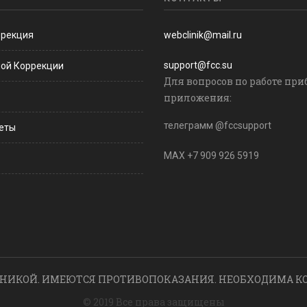
ррекция
webclinik@mail.ru
support@fcc.su
ной Коррекции
Для вопросов по работе при
приложения:
телеграмм @fccsupport
веты
MAX +7 909 926 5919
НИКОЙ. ИМЕЮТСЯ ПРОТИВОПОКАЗАНИЯ. НЕОБХОДИМА К
© 2019 Все права защищены