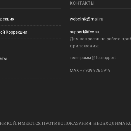
КОНТАКТЫ
ррекция
webclinik@mail.ru
support@fcc.su
ной Коррекции
Для вопросов по работе при
приложения:
телеграмм @fccsupport
веты
MAX +7 909 926 5919
НИКОЙ. ИМЕЮТСЯ ПРОТИВОПОКАЗАНИЯ. НЕОБХОДИМА К