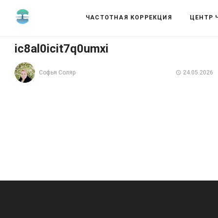
ЧАСТОТНАЯ КОРРЕКЦИЯ
ЦЕНТР 
ic8al0icit7q0umxi
Софья Соляр
24.05.2026