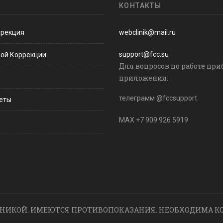
КОНТАКТЫ
ррекция
webclinik@mail.ru
support@fcc.su
ной Коррекции
Для вопросов по работе при
приложения:
телеграмм @fccsupport
веты
MAX +7 909 926 5919
НИКОЙ. ИМЕЮТСЯ ПРОТИВОПОКАЗАНИЯ. НЕОБХОДИМА К