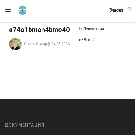
0
Заказ
a74o1bman4bmo40
In
Психология
e88nk4
Софья Соляр
24.05.2026
ДОКУМЕНТАЦИЯ