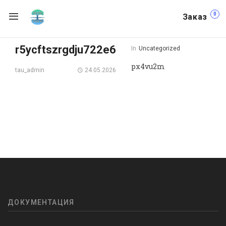
0
Заказ
r5ycftszrgdju722e6
In
Uncategorized
px4vu2m
24.05.2026
tau_admin
ДОКУМЕНТАЦИЯ