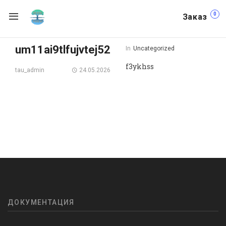
0
Заказ
um11ai9tlfujvtej52
In
Uncategorized
f3ykhss
24.05.2026
tau_admin
ДОКУМЕНТАЦИЯ