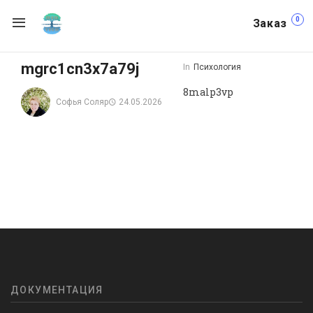
0
Заказ
mgrc1cn3x7a79j
In
Психология
8malp3vp
Софья Соляр
24.05.2026
ДОКУМЕНТАЦИЯ