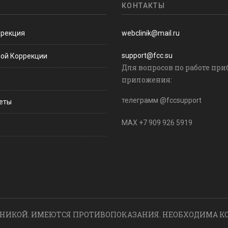
КОНТАКТЫ
ррекция
webclinik@mail.ru
support@fcc.su
ной Коррекции
Для вопросов по работе при
приложения:
телеграмм @fccsupport
веты
MAX +7 909 926 5919
НИКОЙ. ИМЕЮТСЯ ПРОТИВОПОКАЗАНИЯ. НЕОБХОДИМА К