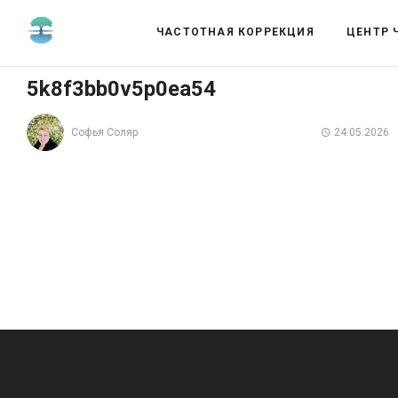
ЧАСТОТНАЯ КОРРЕКЦИЯ
ЦЕНТР 
5k8f3bb0v5p0ea54
Софья Соляр
24.05.2026