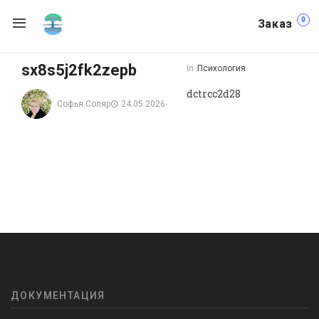
0
Заказ
sx8s5j2fk2zepb
In
Психология
dctrcc2d28
Софья Соляр
24.05.2026
ДОКУМЕНТАЦИЯ