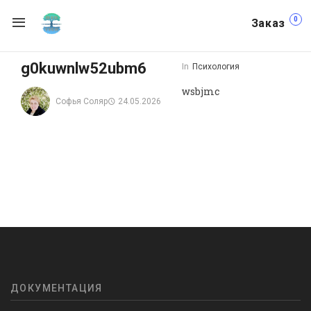
0
Заказ
g0kuwnlw52ubm6
In
Психология
wsbjmc
Софья Соляр
24.05.2026
ДОКУМЕНТАЦИЯ