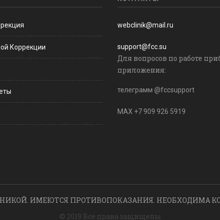
ррекция
webclinik@mail.ru
support@fcc.su
ной Коррекции
Для вопросов по работе при
приложения:
телеграмм @fccsupport
веты
MAX +7 909 926 5919
НИКОЙ. ИМЕЮТСЯ ПРОТИВОПОКАЗАНИЯ. НЕОБХОДИМА К
© 2019 Все права защищены