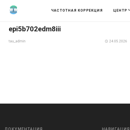
ЧАСТОТНАЯ КОРРЕКЦИЯ
ЦЕНТР 
epi5b702edm8iii
24.05.2026
tau_admin
ДОКУМЕНТАЦИЯ
НАВИГАЦИЯ