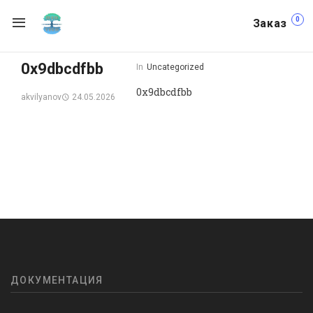
0
Заказ
0x9dbcdfbb
In
Uncategorized
0x9dbcdfbb
24.05.2026
akvilyanov
ДОКУМЕНТАЦИЯ