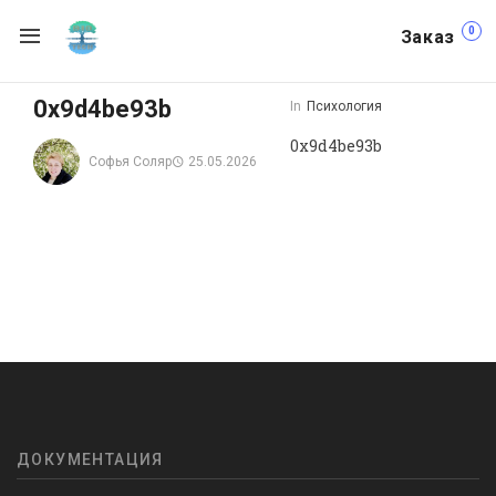
0
Заказ
0x9d4be93b
In
Психология
0x9d4be93b
Софья Соляр
25.05.2026
ДОКУМЕНТАЦИЯ