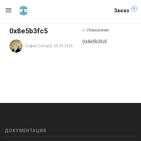
0
Заказ
0x8e5b3fc5
In
Психология
0x8e5b3fc5
Софья Соляр
25.05.2026
ДОКУМЕНТАЦИЯ