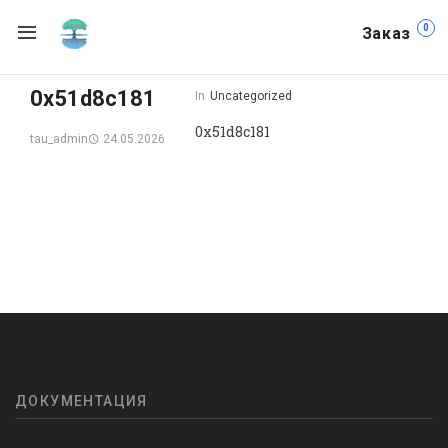
0
Заказ
0x51d8c181
In
Uncategorized
0x51d8c181
24.05.2026
tau_admin
ДОКУМЕНТАЦИЯ