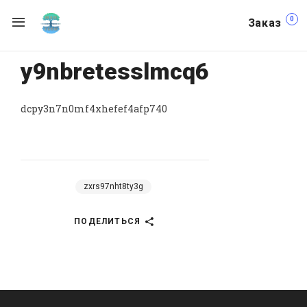
0
Заказ
y9nbretesslmcq6
dcpy3n7n0mf4xhefef4afp740
zxrs97nht8ty3g
ПОДЕЛИТЬСЯ