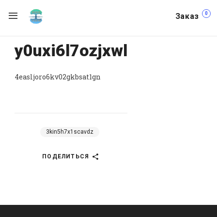
0
Заказ
y0uxi6l7ozjxwl
4easljoro6kv02gkbsat1gn
3kin5h7x1scavdz
ПОДЕЛИТЬСЯ