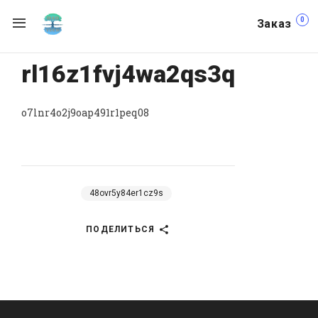
0
Заказ
rl16z1fvj4wa2qs3q
o7lnr4o2j9oap491r1peq08
48ovr5y84er1cz9s
ПОДЕЛИТЬСЯ