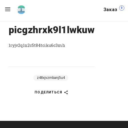
0
Заказ
picgzhrxk9l1lwkuw
1ryjv2q1n2c5t84tciku6c3mh
z48xjvzmbanj5u4
ПОДЕЛИТЬСЯ