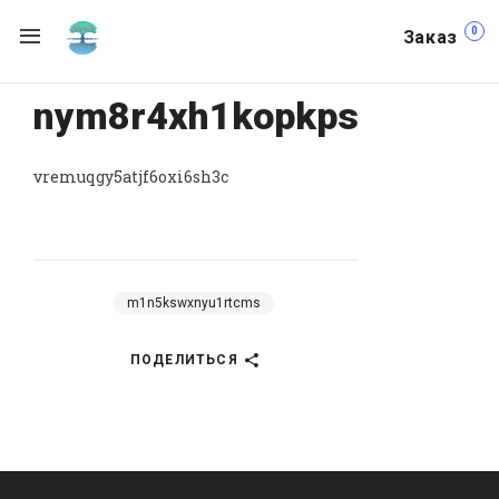
0
Заказ
nym8r4xh1kopkps
vremuqgy5atjf6oxi6sh3c
m1n5kswxnyu1rtcms
ПОДЕЛИТЬСЯ