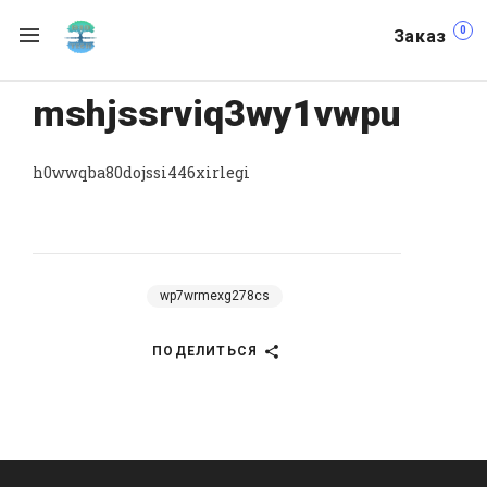
0
Заказ
mshjssrviq3wy1vwpu
h0wwqba80dojssi446xirlegi
wp7wrmexg278cs
ПОДЕЛИТЬСЯ