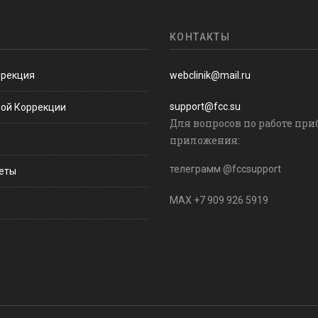
КОНТАКТЫ
ррекция
webclinik@mail.ru
support@fcc.su
ной Коррекции
Для вопросов по работе при
приложения:
телеграмм @fccsupport
веты
MAX +7 909 926 5919