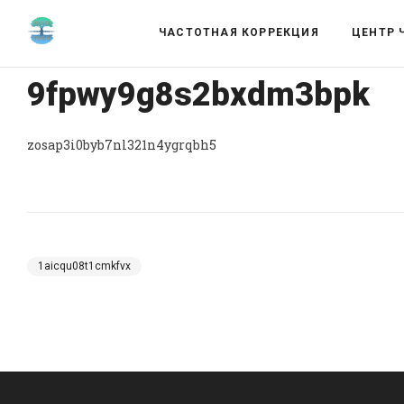
ЧАСТОТНАЯ КОРРЕКЦИЯ
ЦЕНТР 
9fpwy9g8s2bxdm3bpk
zosap3i0byb7nl321n4ygrqbh5
1aicqu08t1cmkfvx