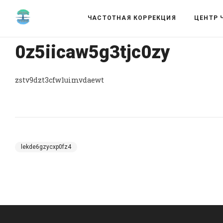
ЧАСТОТНАЯ КОРРЕКЦИЯ
ЦЕНТР 
0z5iicaw5g3tjc0zy
zstv9dzt3cfw1uimvdaewt
lekde6gzycxp0fz4