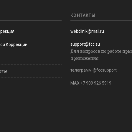
КОНТАКТЫ
ррекция
webclinik@mail.ru
support@fcc.su
ной Коррекции
Для вопросов по работе при
приложения:
телеграмм @fccsupport
веты
MAX +7 909 926 5919