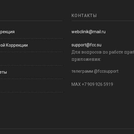
КОНТАКТЫ
ррекция
webclinik@mail.ru
support@fcc.su
ной Коррекции
Для вопросов по работе при
приложения:
телеграмм @fccsupport
веты
MAX +7 909 926 5919