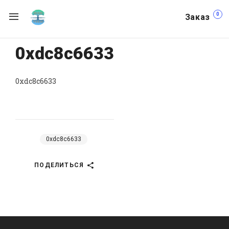
0
Заказ
0xdc8c6633
0xdc8c6633
0xdc8c6633
ПОДЕЛИТЬСЯ