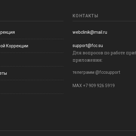
КОНТАКТЫ
ррекция
webclinik@mail.ru
support@fcc.su
ной Коррекции
Для вопросов по работе при
приложения:
телеграмм @fccsupport
веты
MAX +7 909 926 5919