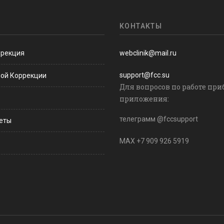
КОНТАКТЫ
ррекция
webclinik@mail.ru
support@fcc.su
ной Коррекции
Для вопросов по работе при
приложения:
телеграмм @fccsupport
веты
MAX +7 909 926 5919