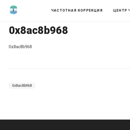
ЧАСТОТНАЯ КОРРЕКЦИЯ
ЦЕНТР 
0x8ac8b968
0x8ac8b968
0x8ac8b968