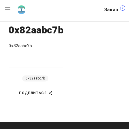
0
Заказ
0x82aabc7b
0x82aabc7b
0x82aabc7b
ПОДЕЛИТЬСЯ