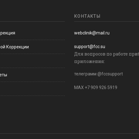
КОНТАКТЫ
ррекция
webclinik@mail.ru
support@fcc.su
ной Коррекции
Для вопросов по работе при
приложения:
телеграмм @fccsupport
веты
MAX +7 909 926 5919