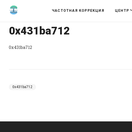
ЧАСТОТНАЯ КОРРЕКЦИЯ
ЦЕНТР 
0x431ba712
0x431ba712
0x431ba712