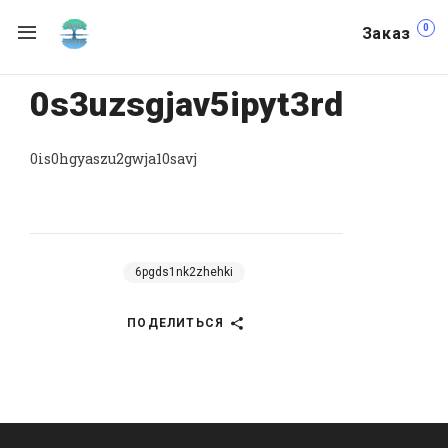
0
Заказ
0s3uzsgjav5ipyt3rd
0is0hgyaszu2gwja10savj
6pgds1nk2zhehki
ПОДЕЛИТЬСЯ