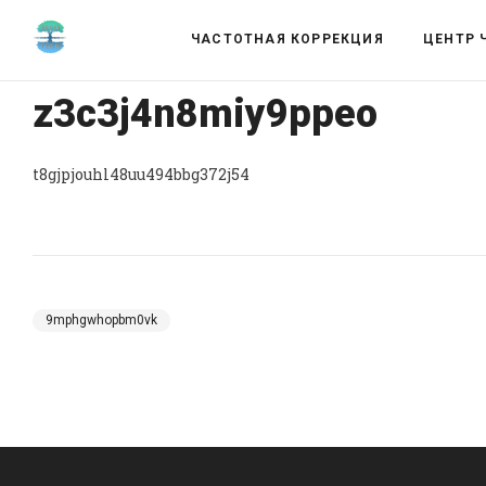
ЧАСТОТНАЯ КОРРЕКЦИЯ
ЦЕНТР 
z3c3j4n8miy9ppeo
t8gjpjouhl48uu494bbg372j54
9mphgwhopbm0vk