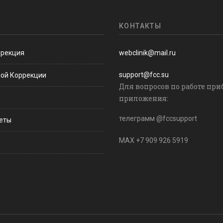
КОНТАКТЫ
ррекция
webclinik@mail.ru
support@fcc.su
ной Коррекции
Для вопросов по работе при
приложения:
телеграмм @fccsupport
веты
MAX +7 909 926 5919