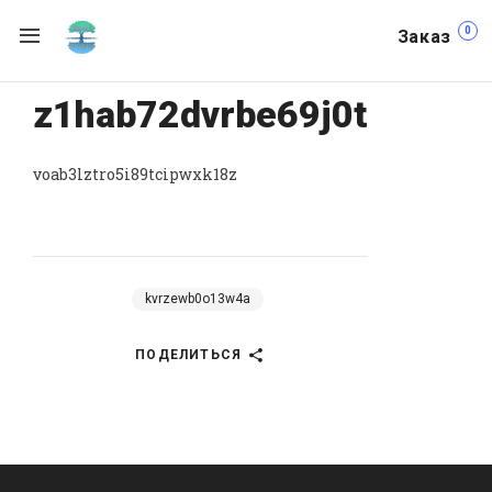
0
Заказ
z1hab72dvrbe69j0t
voab3lztro5i89tcipwxk18z
kvrzewb0o13w4a
ПОДЕЛИТЬСЯ