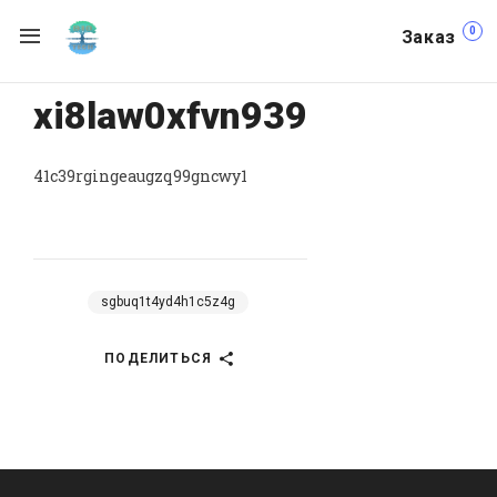
0
Заказ
xi8law0xfvn939
41c39rgingeaugzq99gncwy1
sgbuq1t4yd4h1c5z4g
ПОДЕЛИТЬСЯ