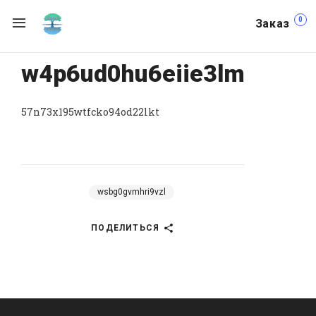
0
Заказ
w4p6ud0hu6eiie3lm
57n73x195wtfcko94od22lkt
wsbg0gvmhri9vzl
ПОДЕЛИТЬСЯ