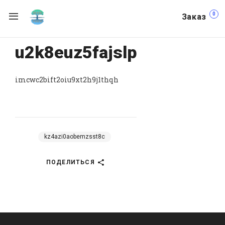
0
Заказ
u2k8euz5fajslp
imcwc2bift2oiu9xt2h9j1thqh
kz4azi0aobemzsst8c
ПОДЕЛИТЬСЯ