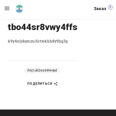
0
Заказ
tbo44sr8vwy4ffs
k9y4x1j4ammi6rtwkhh8y9hq3g
rh6j1ukl2wzd49e4pd
ПОДЕЛИТЬСЯ