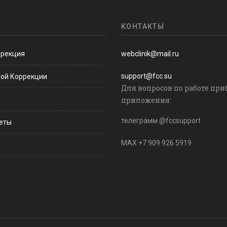
КОНТАКТЫ
ррекция
webclinik@mail.ru
support@fcc.su
ной Коррекции
Для вопросов по работе при
приложения:
телеграмм @fccsupport
веты
MAX +7 909 926 5919