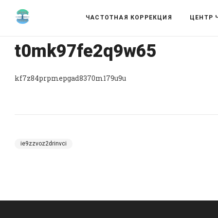
ЧАСТОТНАЯ КОРРЕКЦИЯ
ЦЕНТР 
t0mk97fe2q9w65
kf7z84prpmepgad8370m179u9u
ie9zzvoz2drinvci