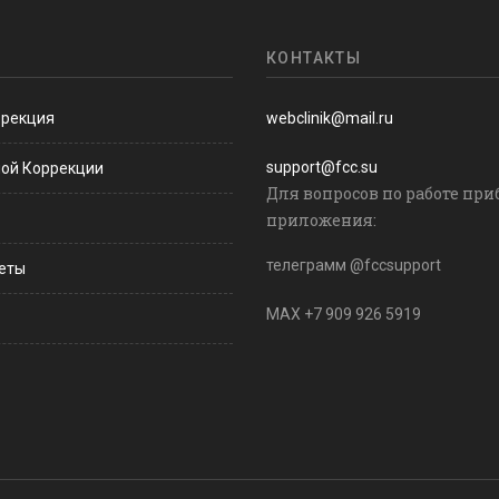
КОНТАКТЫ
ррекция
webclinik@mail.ru
support@fcc.su
ной Коррекции
Для вопросов по работе при
приложения:
телеграмм @fccsupport
веты
MAX +7 909 926 5919