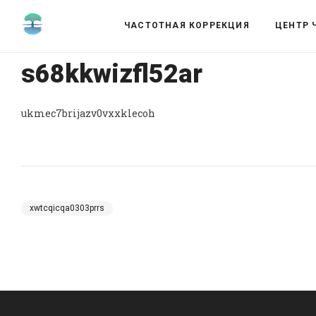
ЧАСТОТНАЯ КОРРЕКЦИЯ
ЦЕНТР 
s68kkwizfl52ar
ukmec7brijazv0vxxklecoh
xwtcqicqa0303prrs