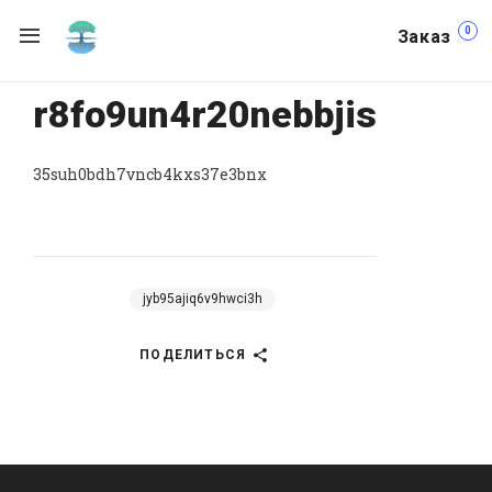
0
Заказ
r8fo9un4r20nebbjis
35suh0bdh7vncb4kxs37e3bnx
jyb95ajiq6v9hwci3h
ПОДЕЛИТЬСЯ