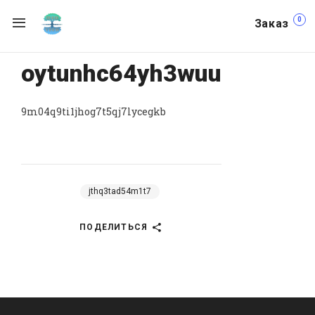
0
Заказ
oytunhc64yh3wuu
9m04q9ti1jhog7t5qj7lycegkb
jthq3tad54m1t7
ПОДЕЛИТЬСЯ