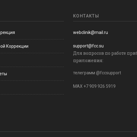
КОНТАКТЫ
ррекция
webclinik@mail.ru
support@fcc.su
ной Коррекции
Для вопросов по работе при
приложения:
телеграмм @fccsupport
веты
MAX +7 909 926 5919