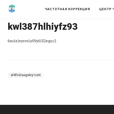
ЧАСТОТНАЯ КОРРЕКЦИЯ
ЦЕНТР 
kwl387hlhiyfz93
6eu1z1eysvsly09y6l52egnr2
af4f542aegwkry1nd4