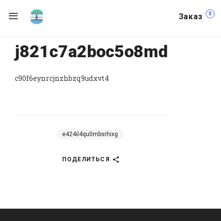
0
Заказ
j821c7a2boc5o8md
c90f6eynrcjnzhbzq9udxvt4
e424il4qu0mbsrhixg
ПОДЕЛИТЬСЯ