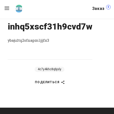
0
Заказ
inhq5xscf31h9cvd7w
ybaju1tq2ofnapmljjjfx3
4c7y4khc8qbjsly
ПОДЕЛИТЬСЯ