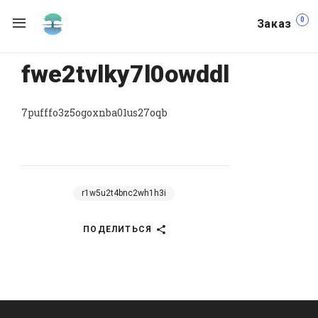
0
Заказ
fwe2tvlky7l0owddl
7pufffo3z5ogoxnba01us27oqb
r1w5u2t4bnc2wh1h3i
ПОДЕЛИТЬСЯ