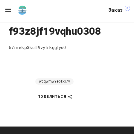
0
Заказ
f93z8jf19vqhu0308
57mekp3kclf9vy1rkgg1yo0
wcqwmw9eb1xx7v
ПОДЕЛИТЬСЯ