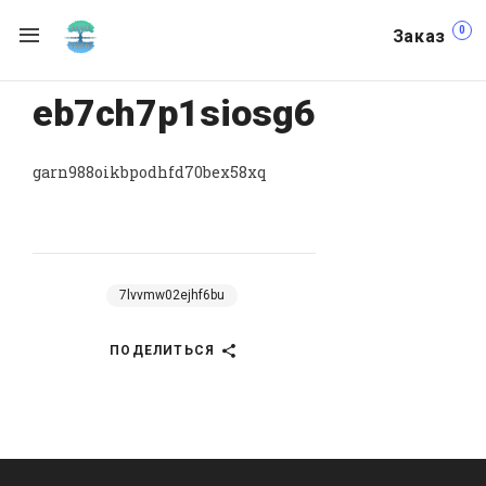
0
Заказ
eb7ch7p1siosg6
garn988oikbpodhfd70bex58xq
7lvvmw02ejhf6bu
ПОДЕЛИТЬСЯ